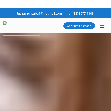
PREFEITURA MUNICIPAL DE PIRPIRITUBA - PB
(83) 3277-1108
pmpirituba1@hotmail.com
Abrir um Chamado